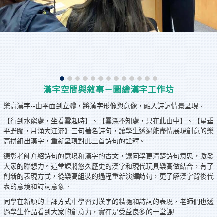
漢字空間與敘事－圖繪漢字工作坊
樂高漢字--由平面到立體，將漢字形像與意像，融入詩詞情景呈現。
【行到水窮處，坐看雲起時】、【雲深不知處，只在此山中】、【星垂
平野闊，月涌大江流】三句著名詩句，讓學生透過能盡情展現創意的樂
高拼組出漢字，重新呈現對此三首詩句的詮釋。
德彰老師介紹詩句的意境和漢字的古文，讓同學更清楚詩句意思，激發
大家的聯想力。這堂課將悠久歷史的漢字和現代玩具樂高做結合，有了
創新的表現方式，從樂高組裝的過程重新演繹詩句，更了解漢字背後代
表的意境和詩詞意象。
同學在新穎的上課方式中學習到漢字的精隨和詩詞的表現，老師們也透
過學生作品看到大家的創意力，實在是受益良多的一堂課!