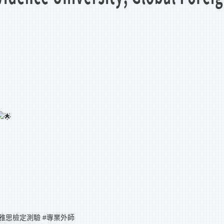
#雅思檢定測驗
#專業外師