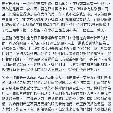
律賓巴科羅，一開始我非常期待也有點緊張，在行前其實有一些掙扎，
因為這是我第二次出國，要在菲律賓待上12天，所以會有點緊張，而
且一開始我覺得這是我在大學的第一年，我不確定我是不是可以做好這
些事情。到當地之後我感受到菲律賓人的熱情和樂於助人，這讓我變得
比較放鬆了，USLS的老師和學生都對我們很好，我們在菲律賓體驗到
了搭三輪車、第一次划船、在學校上語言課和待在一個島上一整天。
在服務的過程中也有很多事情讓我印象深刻，像是在身障者社區的時
候，經過分組後，我的組別裡有3位是聽障人士，當我看到他們因為自
己聽不見、擔心自己沒辦法參與遊戲而難過時我也很難過，我告訴幫她
們翻譯手語的人請她告訴他們：「他們可以參與遊戲幫我們想答案，我
們替他們說」，他們聽到之後覺得自己有被重視到很開心的笑了，後來
我們還做了燈籠、一起拍了照，從他們身上我看到他們對生命的熱情，
即使行動不便或是做事時比別人更費力，但是他們依舊很努力。
另外一件事是在Bahay Pag-Asa的時候，那是我第一次參與這種社區服
務，那裡的老師先和我們介紹裡面的環境以及成立的宗旨，裡面的老師
都希望能用愛來感化學生，他們不稱呼他們為更生人，而是稱呼他們為
居民，我很喜歡她說的一句話：「我們不能改變過去的人生，但是我們
能改變未來。」在進去之前，神父和我們說過他之前也有開過類似的機
構，告訴我們希望不要用異樣的眼光看待他們，希望我們把他們當一般
人就好。進去時，我一開始很緊張，但是後來發現他們很多人都很認真