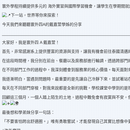
寰外學程持續提供多元的 海外實習與國際學習機會，讓學生在學期間
下一站，世界等你來探索！
今天我們來聽聽寰外四A的戴嘉萱學姊的分享
_______________________________________________________
大家好，我是寰外四 A 戴嘉萱！
首先，非常感謝系上提供豐富的資源與支持，讓我有機會前往泰國清邁的 “Na Nira
在這段時間裡，我分別在前台、餐廳以及房務部進行輪調，透過跨部門
在不同部門工作的過程中，我深刻體會到服務業的核心價值。每天面對
我逐漸明白，當遇到問題時，最重要的是先讓自己冷靜下來，並試著站
每天在不同部門穿梭，對我來說都是全新的挑戰。學校課堂中學到的是
回顧這三個月，一個人踏上陌生的土地，過程中難免會有寂寞與不安，
最後想和學弟妹分享一句話：
「不要害怕跨出舒適圈。」唯有勇敢嘗試，才能發現自己其實比想像中