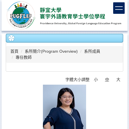
跳
到
主
要
內
容
區
首頁
系所簡介(Program Overview)
系所成員
專任教師
字體大小調整
小
中
大