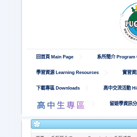
跳
到
主
要
內
容
區
回首頁 Main Page
系所簡介 Program O
學習資源 Learning Resources
實習資訊 
下載專區 Downloads
高中交流活動 High S
留遊學資訊分享 St