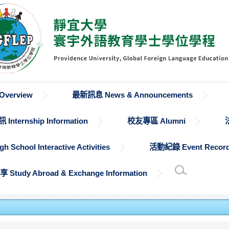
verview
最新訊息 News & Announcements
Internship Information
校友專區 Alumni
chool Interactive Activities
活動紀錄 Event Recor
udy Abroad & Exchange Information