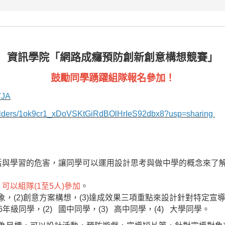
資訊學院「網路成癮預防創新創意構想競賽」
鼓勵同學踴躍組隊報名參加！
7JA
e/folders/1ok9cr1_xDoVSKtGiRdBOlHrIeS92dbx8?usp=sharing
活與學習的危害，讓同學可以運用設計思考與做中學的概念來了
，
可以組隊(1至5人)參加
。
對象，(2)創意方案構想，(3)達成效果三項重點來設計針對特定
，6年級同學，
(2) 國中同學，
(3) 高中同學，
(4) 大學同學。