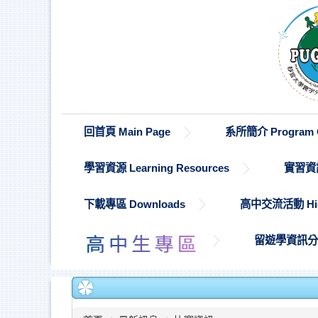
跳
到
主
要
內
容
區
回首頁 Main Page
系所簡介 Program O
學習資源 Learning Resources
實習資訊 
下載專區 Downloads
高中交流活動 High S
留遊學資訊分享 St