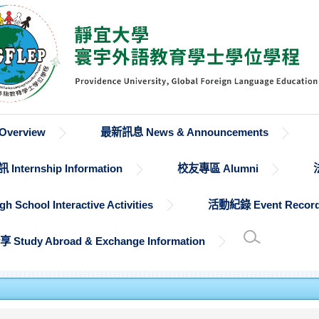
verview
最新訊息 News & Announcements
Internship Information
校友專區 Alumni
chool Interactive Activities
活動紀錄 Event Recor
udy Abroad & Exchange Information