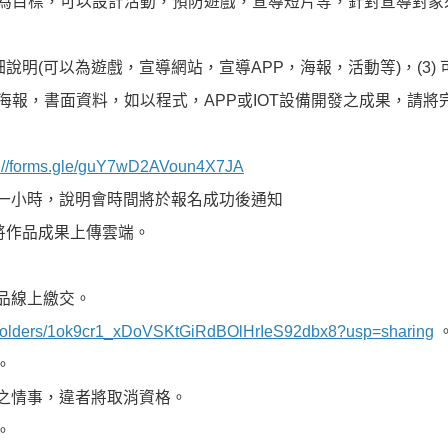
目標，可以設計活動，預防遊戲，宣導短片等，針對宣導對象
說明(可以為遊戲，宣導網站，宣導APP，海報，活動等)，(3)
，書面資料，如以程式，APP或IOT設備開發之成果，請將
s://forms.gle/guY7wD2AVoun4X7JA
一小時，說明會時間將於報名成功後通知
將作品成果上傳雲端。
品線上繳交。
ive/folders/1ok9cr1_xDoVSKtGiRdBOlHrIeS92dbx8?usp=sharing
。
之情事，違者將取消資格。
。