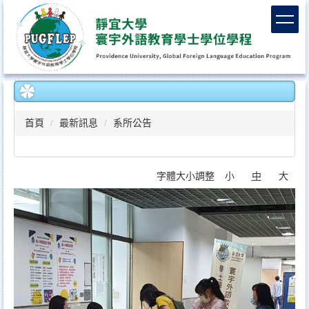
跳
到
主
要
內
容
區
首頁
最新訊息
系所公告
字體大小調整
小
中
大