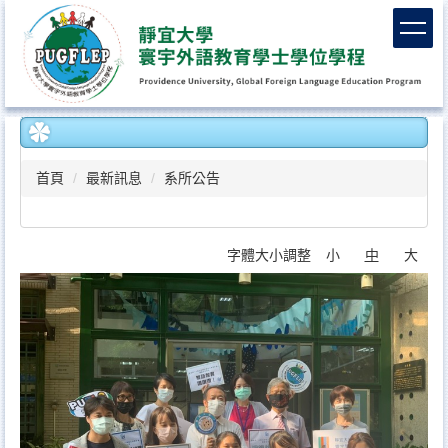
跳
到
主
要
內
容
區
首頁
最新訊息
系所公告
字體大小調整
小
中
大