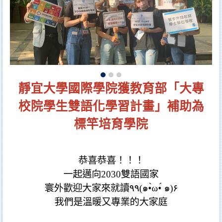
靜宜大學國際學院獲教育部「大專
校院學生雙語化學習計畫」補助為
標竿培育學院
恭喜恭喜！！！
一起邁向2030雙語國家
寰外歡迎大家來就讀٩۹(๑•̀ω•́ ๑)۶
我們是溫暖又專業的大家庭