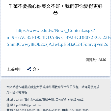
千萬不要擔心你英文不好，我們帶你變得更好
😎
https://www.edu.tw/News_Content.aspx?
n=9E7AC85F1954DDA8&s=B92BCD8072ECC23F&
Shm8Cwwy8tOk2xzjA3wEpE5BaC24FomvqVen2s
瀏覽數:
1830
友善列印
分享
本網站著作權屬於靜宜大學 寰宇外語教育學士學位學程，請詳見
使用規
則
。
隱私權聲明
地 址：
43301 臺中市沙鹿區臺灣大道7段200號 方濟樓210室
信 箱：
pu20940@pu.edu.tw
電 話：
04-2632-8001/分機：19251～19252
傳真 ：
04-2631-7695