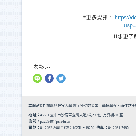
❗❗更多資訊：
https:/
usp=
❗❗想更
友善列印
本網站著作權屬於靜宜大學 寰宇外語教育學士學位學程，請詳見
使
地 址：
43301 臺中市沙鹿區臺灣大道7段200號 方濟樓210室
信 箱：
pu20940@pu.edu.tw
電 話：
04-2632-8001/分機：19251～19252
傳真 ：
04-2631-7695