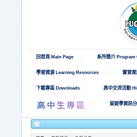
跳
到
主
要
內
容
區
回首頁 Main Page
系所簡介 Program O
學習資源 Learning Resources
實習資訊 
下載專區 Downloads
高中交流活動 High S
留遊學資訊分享 St