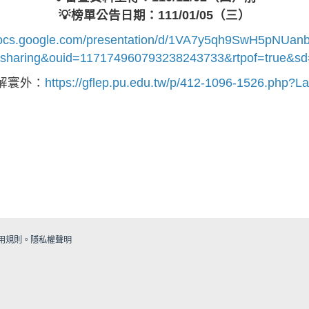
💡榜單公告日期：111/01/05（三）
/docs.google.com/presentation/d/1VA7y5qh9SwH5pNUanb
sharing&ouid=117174960793238243733&rtpof=true&sd
了解寰外：
https://gflep.pu.edu.tw/p/412-1096-1526.php?L
用規則
。
隱私權聲明