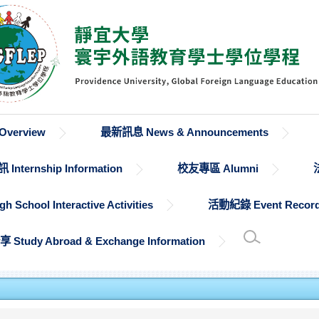
verview
最新訊息 News & Announcements
Internship Information
校友專區 Alumni
chool Interactive Activities
活動紀錄 Event Recor
udy Abroad & Exchange Information