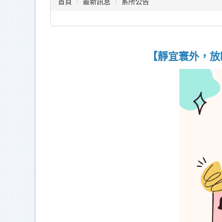
首頁
最新訊息
系所公告
【靜宜寰外，放