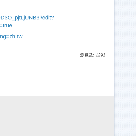
D3O_pjtLjUNB3l/edit?
=true
ang=zh-tw
瀏覽數:
1291