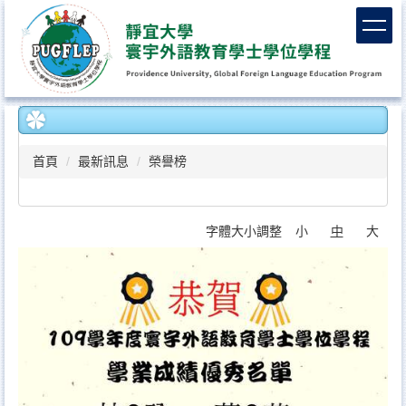
跳
到
主
要
內
容
區
首頁
最新訊息
榮譽榜
字體大小調整
小
中
大