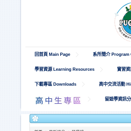
跳
到
主
要
內
容
區
回首頁 Main Page
系所簡介 Program O
學習資源 Learning Resources
實習資訊 
下載專區 Downloads
高中交流活動 High S
留遊學資訊分享 St