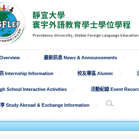
verview
最新訊息 News & Announcements
Internship Information
校友專區 Alumni
chool Interactive Activities
活動紀錄 Event Recor
udy Abroad & Exchange Information