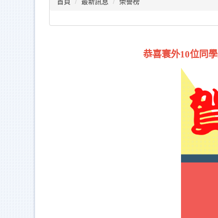
首頁
最新訊息
榮譽榜
恭喜寰外10位同學