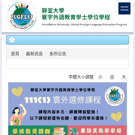
跳
到
主
要
內
容
區
首頁
最新訊息
系所公告
字體大小調整
小
中
大