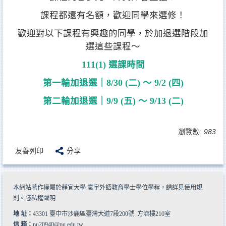
課程都還有名額，歡迎同學來選修！
歡迎對以下課程有興趣的同學，於加退選階段加
選這些課程～
111(1) 選課時間
第一輪加退選｜8/30 (二) ～ 9/2 (四)
第二輪加退選｜9/9 (五) ～ 9/13 (二)
瀏覽數:
983
友善列印
分享
本網站著作權屬於靜宜大學 寰宇外語教育學士學位學程，請詳見
使用規
則
。
隱私權聲明
地 址：
43301 臺中市沙鹿區臺灣大道7段200號 方濟樓210室
信 箱：
pu20940@pu.edu.tw