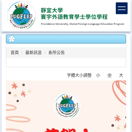
跳
到
主
要
內
容
區
首頁
最新訊息
系所公告
字體大小調整
小
中
大