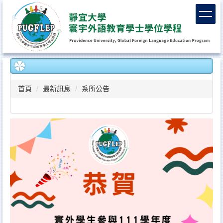
跳
到
主
要
內
容
區
首頁
最新訊息
系所公告