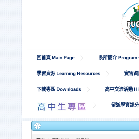
跳
到
主
要
內
容
區
回首頁 Main Page
系所簡介 Program O
學習資源 Learning Resources
實習資訊 
下載專區 Downloads
高中交流活動 High S
留遊學資訊分享 St