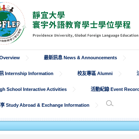
verview
最新訊息 News & Announcements
Internship Information
校友專區 Alumni
chool Interactive Activities
活動紀錄 Event Recor
udy Abroad & Exchange Information