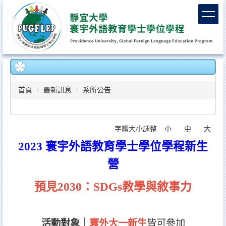
跳
到
主
要
內
容
區
首頁
最新訊息
系所公告
字體大小調整
小
中
大
2023 寰宇外語教育學士學位學程新生
營
預見2030：SDGs教學與敘事力
活動對象｜
寰外大一新生
皆可參加