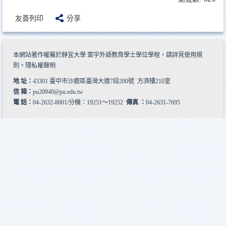
友善列印
分享
本網站著作權屬於靜宜大學 寰宇外語教育學士學位學程，請詳見
使用規
則
。
隱私權聲明
地 址：
43301 臺中市沙鹿區臺灣大道7段200號 方濟樓210室
信 箱：
pu20940@pu.edu.tw
電 話：
04-2632-8001/分機：19251～19252
傳真 ：
04-2631-7695