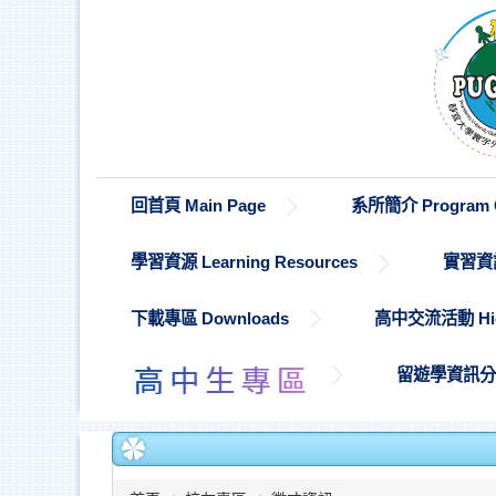
跳
到
主
要
內
容
區
回首頁 Main Page
系所簡介 Program O
學習資源 Learning Resources
實習資訊 
下載專區 Downloads
高中交流活動 High S
留遊學資訊分享 St