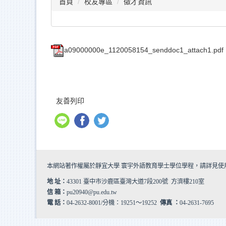
首頁
校友專區
徵才資訊
a09000000e_1120058154_senddoc1_attach1.pdf
友善列印
本網站著作權屬於靜宜大學 寰宇外語教育學士學位學程，請詳見
使
地 址：
43301 臺中市沙鹿區臺灣大道7段200號 方濟樓210室
信 箱：
pu20940@pu.edu.tw
電 話：
04-2632-8001/分機：19251～19252
傳真 ：
04-2631-7695