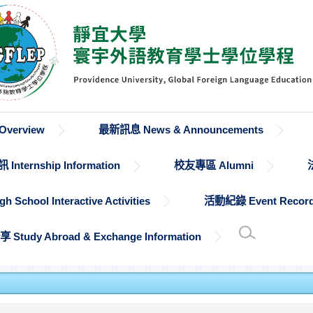
verview
最新訊息 News & Announcements
Internship Information
校友專區 Alumni
chool Interactive Activities
活動紀錄 Event Recor
udy Abroad & Exchange Information