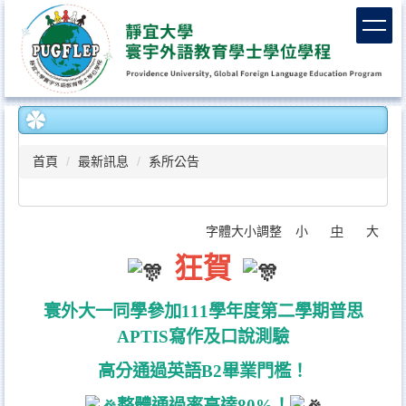
跳
到
主
要
內
容
區
首頁
最新訊息
系所公告
字體大小調整
小
中
大
狂賀
寰外大一同學參加111學年度第二學期普思
APTIS寫作及口說測驗
高分通過英語B2畢業門檻！
整體通過率高達80%！