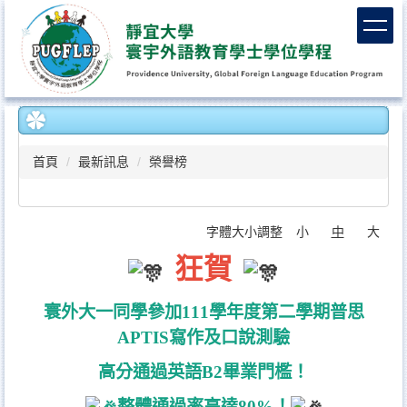
跳
到
主
要
內
容
區
首頁
最新訊息
榮譽榜
字體大小調整
小
中
大
狂賀
寰外大一同學參加111學年度第二學期普思
APTIS寫作及口說測驗
高分通過英語B2畢業門檻！
整體通過率高達80%！