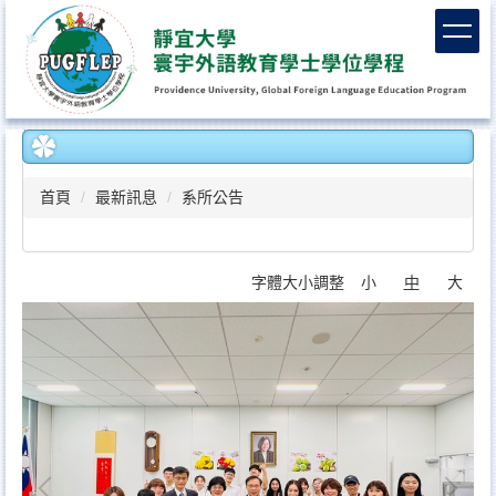
跳
到
主
要
內
容
區
首頁
最新訊息
系所公告
字體大小調整
小
中
大