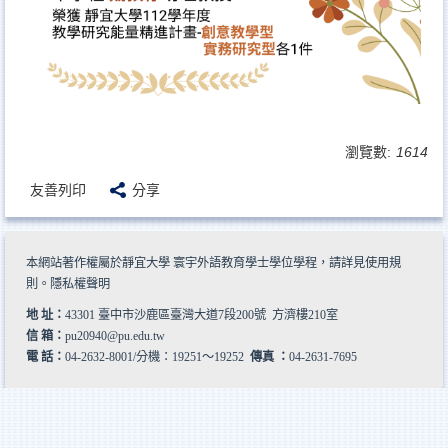
瀏覽數:
1614
友善列印
分享
本網站著作權屬於靜宜大學 寰宇外語教育學士學位學程，請詳見
使用規
則
。
隱私權聲明
地 址：
43301 臺中市沙鹿區臺灣大道7段200號 方濟樓210室
信 箱：
pu20940@pu.edu.tw
電 話：
04-2632-8001/分機：19251～19252
傳真 ：
04-2631-7695