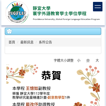
跳
到
主
要
內
容
區
首頁
最新訊息
系所公告
字體大小調整
小
中
大