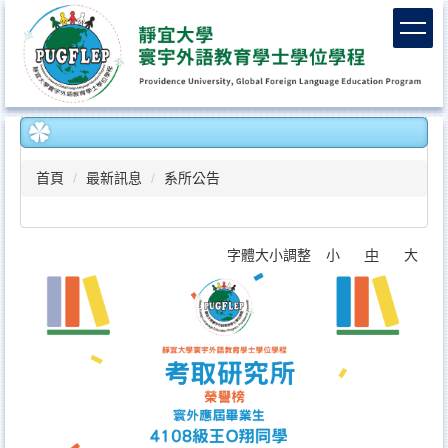
跳
到
主
要
內
容
區
首頁
最新訊息
系所公告
字體大小調整
小
中
大