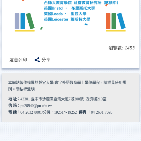
瀏覽數:
1453
友善列印
分享
本網站著作權屬於靜宜大學 寰宇外語教育學士學位學程，請詳見
使用規
則
。
隱私權聲明
地 址：
43301 臺中市沙鹿區臺灣大道7段200號 方濟樓210室
信 箱：
pu20940@pu.edu.tw
電 話：
04-2632-8001/分機：19251～19252
傳真 ：
04-2631-7695