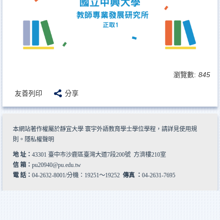
瀏覽數:
845
友善列印
分享
本網站著作權屬於靜宜大學 寰宇外語教育學士學位學程，請詳見
使用規
則
。
隱私權聲明
地 址：
43301 臺中市沙鹿區臺灣大道7段200號 方濟樓210室
信 箱：
pu20940@pu.edu.tw
電 話：
04-2632-8001/分機：19251～19252
傳真 ：
04-2631-7695