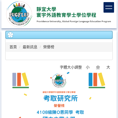
跳
到
主
要
內
容
區
首頁
最新訊息
榮譽榜
字體大小調整
小
中
大