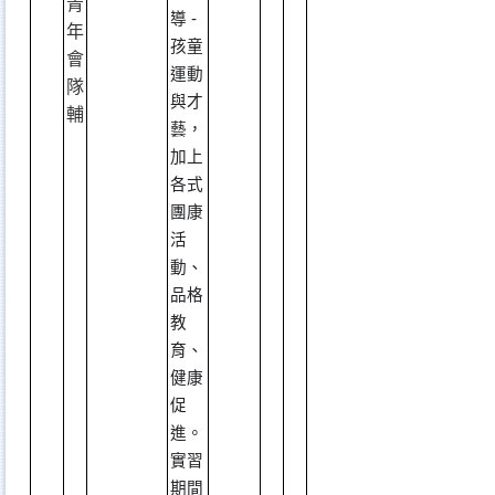
青
導 -
年
孩童
會
運動
隊
與才
輔
藝，
加上
各式
團康
活
動、
品格
教
育、
健康
促
進。
實習
期間