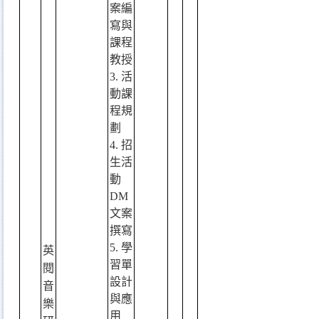
案編
寫與
課程
教授
3.
活
動課
程規
劃
4.
招
生活
動
DM
文案
撰寫
5.
學
英
習單
閱
設計
音
與應
樂
用