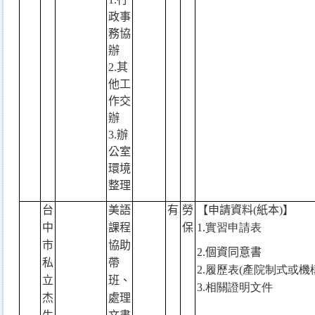
政事
務協
辦
2.
其
他工
作交
辦
3.
辦
公室
環境
整理
台
美語
有
勞
【申請資料
(
紙本
)
】
中
課程
保
1.
實習申請表
市
協助
2.
個資同意書
私
帶
2.
履歷表
(
產院制式或機
立
班、
3.
相關證明文件
杰
處理