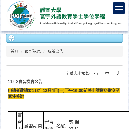
跳
到
主
要
內
容
區
首頁
最新訊息
系所公告
字體大小調整
小
中
大
112-2實習機會公告
申請者敬請於112年12月4日(一)下午16:00前將申請資料繳交至
寰外系辦
實
習
實習
薪
保
實習期間
名額