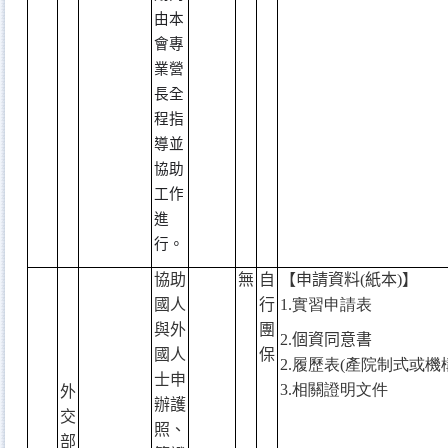
由本
會專
業營
長全
程指
導並
協助
工作
進
行。
協助
無
自
【申請資料
(
紙本
)
】
國人
行
1.
實習申請表
與外
團
2.
個資同意書
國人
保
2.
履歷表
(
產院制式或機
士申
3.
相關證明文件
外
辦護
交
照、
部