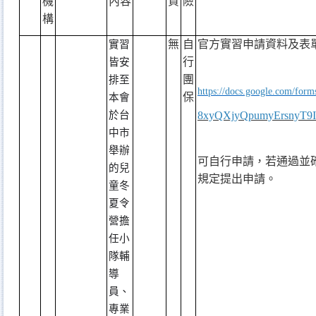
機
內容
資
險
構
無
自
官方實習申請資料及表
實習
行
皆安
團
排至
https://docs.google.com/fo
保
本會
於台
8xyQXjyQpumyErsnyT9I
中市
舉辦
可自行申請，若通過並
的兒
規定提出申請。
童冬
夏令
營擔
任小
隊輔
導
員、
專業