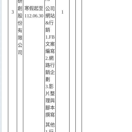
研
創
寒假起至
公司
3
1
股
112.06.30
網站
&
行
份
銷
有
1.FB
限
文案
公
編寫
司
2.
網
路行
銷企
劃
3.
影
片整
理與
腳本
撰寫
其他
1.
行