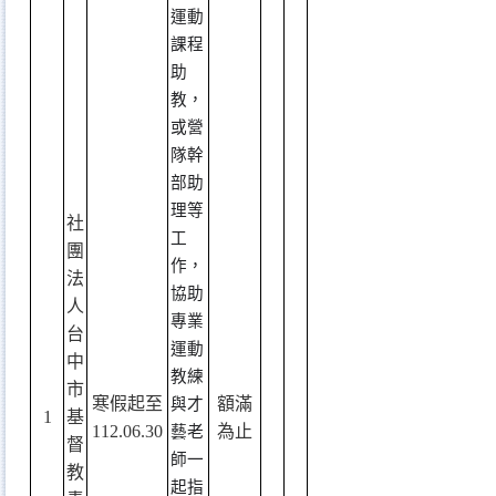
運動
課程
助
教，
或營
隊幹
部助
理等
社
工
團
作，
法
協助
人
專業
台
運動
中
教練
市
寒假起至
額滿
與才
1
基
112.06.30
為止
藝老
督
師一
教
起指