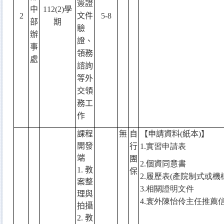
簽證
中
112(2)
學
2
文件
5-8
部
期
驗
辦
證、
事
領務
處
諮詢
等外
交領
務工
作
課程
無
自
【申請資料
(
紙本
)
】
開發
行
1.
實習申請表
端
團
2.
個資同意書
1.
教
保
2.
履歷表
(
產院制式或機
案整
3.
相關證明文件
理與
4.
寰外陳怡伶主任推薦
拍攝
2.
教