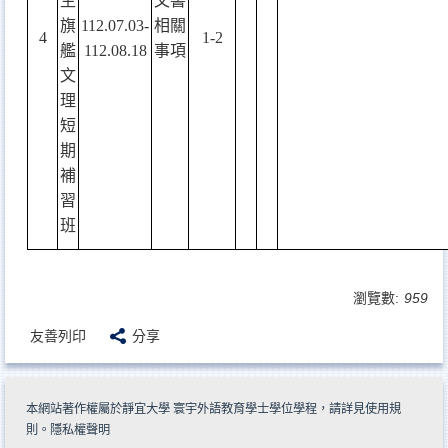
生
文書
旗
112.07.03-
相關
4
1-2
艦
112.08.18
事項
文
理
短
期
補
習
班
瀏覽數:
959
友善列印
分享
本網站著作權屬於靜宜大學 寰宇外語教育學士學位學程，請詳見
使用規
則
。
隱私權聲明