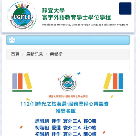
跳
到
主
要
內
容
區
首頁
最新訊息
榮譽榜