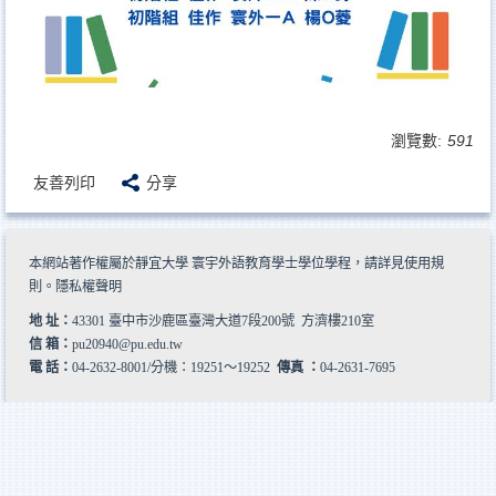
瀏覽數:
591
友善列印
分享
本網站著作權屬於靜宜大學 寰宇外語教育學士學位學程，請詳見
使用規
則
。
隱私權聲明
地 址：
43301 臺中市沙鹿區臺灣大道7段200號 方濟樓210室
信 箱：
pu20940@pu.edu.tw
電 話：
04-2632-8001/分機：19251～19252
傳真 ：
04-2631-7695