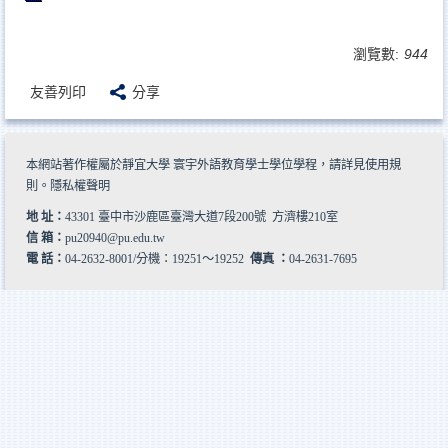
瀏覽數:
944
友善列印
分享
本網站著作權屬於靜宜大學 寰宇外語教育學士學位學程，請詳見
使用規
則
。
隱私權聲明
地 址：
43301 臺中市沙鹿區臺灣大道7段200號 方濟樓210室
信 箱：
pu20940@pu.edu.tw
電 話：
04-2632-8001/分機：19251～19252
傳真 ：
04-2631-7695