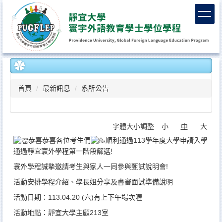
跳
到
主
要
內
容
區
首頁
最新訊息
系所公告
字體大小調整
小
中
大
恭喜恭喜各位考生們
順利通過113學年度大學申請入學
通過靜宜寰外學程第一階段篩選!
寰外學程誠摯邀請考生與家人一同參與甄試說明會!
活動安排學程介紹、學長姐分享及書審面試準備說明
活動日期：113.04.20 (六)有上下午場次喔
活動地點：靜宜大學主顧213室