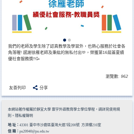
我們的老師及學生除了認真教學及學習外，也熱心服務於社會各
角落喔! 感謝徐雁老師及秉紘的無私付出🫶，榮獲第16屆蓋夏績
優社會服務獎!!🥳
瀏覽數:
962
友善列印
分享
本網站著作權屬於靜宜大學 寰宇外語教育學士學位學程，請詳見
使用規
則
。
隱私權聲明
地 址：
43301 臺中市沙鹿區臺灣大道7段200號 方濟樓210室
信 箱：
pu20940@pu.edu.tw