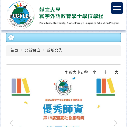
跳
到
主
要
內
容
區
首頁
最新訊息
系所公告
字體大小調整
小
中
大