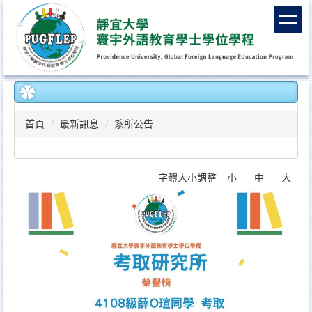
跳
到
主
要
內
容
區
首頁
最新訊息
系所公告
字體大小調整
小
中
大