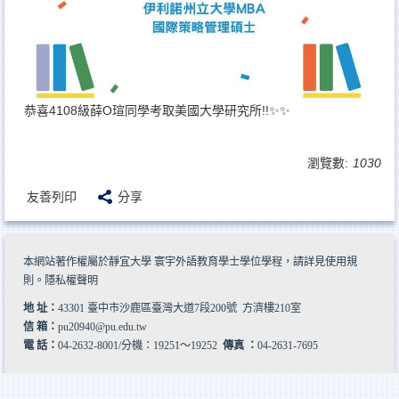
恭喜4108級薛O瑄同學考取美國大學研究所!!✨✨
瀏覽數:
1030
友善列印
分享
本網站著作權屬於靜宜大學 寰宇外語教育學士學位學程，請詳見
使用規
則
。
隱私權聲明
地 址：
43301 臺中市沙鹿區臺灣大道7段200號 方濟樓210室
信 箱：
pu20940@pu.edu.tw
電 話：
04-2632-8001/分機：19251～19252
傳真 ：
04-2631-7695