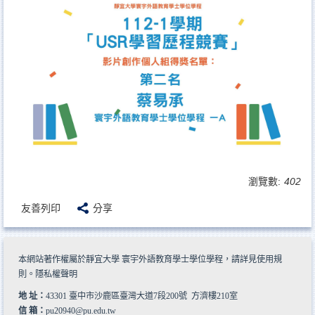
瀏覽數:
402
友善列印
分享
本網站著作權屬於靜宜大學 寰宇外語教育學士學位學程，請詳見
使用規
則
。
隱私權聲明
地 址：
43301 臺中市沙鹿區臺灣大道7段200號 方濟樓210室
信 箱：
pu20940@pu.edu.tw