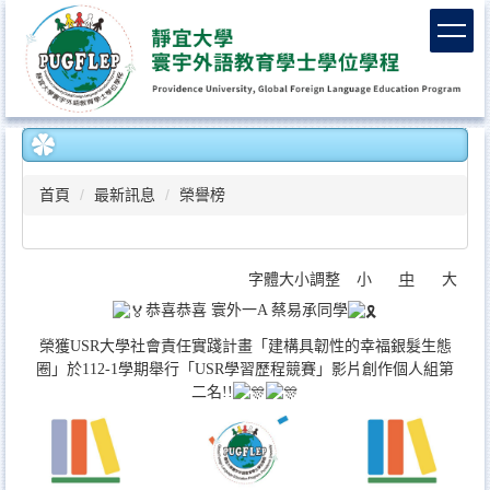
跳
到
主
要
內
容
區
首頁
最新訊息
榮譽榜
字體大小調整
小
中
大
恭喜恭喜 寰外一A 蔡易承同學
榮獲USR大學社會責任實踐計畫「建構具韌性的幸福銀髮生態
圈」於112-1學期舉行「USR學習歷程競賽」影片創作個人組第
二名!!