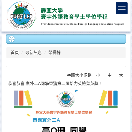
跳
到
主
要
內
容
區
首頁
最新訊息
榮譽榜
字體大小調整
小
中
大
恭喜恭喜 寰外二A同學榮獲第二屆培力英檢菁英獎!!