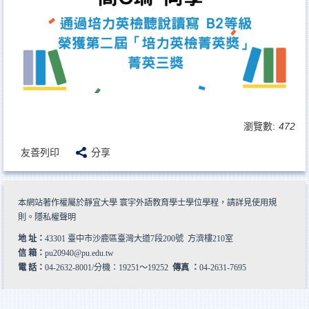
瀏覽數:
472
友善列印
分享
本網站著作權屬於靜宜大學 寰宇外語教育學士學位學程，請詳見
使用規
則
。
隱私權聲明
地 址：
43301 臺中市沙鹿區臺灣大道7段200號 方濟樓210室
信 箱：
pu20940@pu.edu.tw
電 話：
04-2632-8001/分機：19251～19252
傳真 ：
04-2631-7695