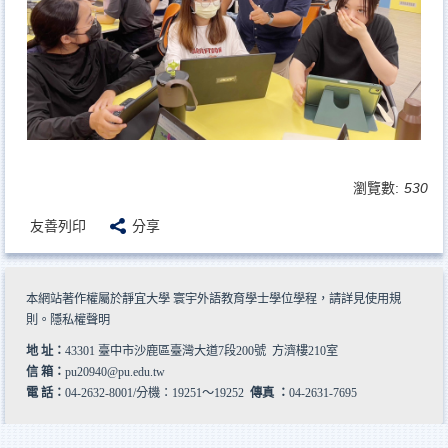
瀏覽數:
530
友善列印
分享
本網站著作權屬於靜宜大學 寰宇外語教育學士學位學程，請詳見
使用規
則
。
隱私權聲明
地 址：
43301 臺中市沙鹿區臺灣大道7段200號 方濟樓210室
信 箱：
pu20940@pu.edu.tw
電 話：
04-2632-8001/分機：19251～19252
傳真 ：
04-2631-7695