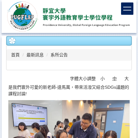
跳
到
主
要
內
容
區
首頁
最新訊息
系所公告
字體大小調整
小
中
大
是我們寰外可愛的新老師-達馬萬，帶來活潑又結合SDGs議題的
課程討論!