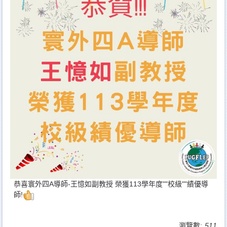
恭喜寰外四A導師-王憶如副教授 榮獲113學年度""校級""績優導
師!
瀏覽數:
511