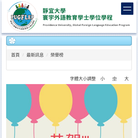
跳
到
主
要
內
容
區
首頁
最新訊息
榮譽榜
字體大小調整
小
中
大