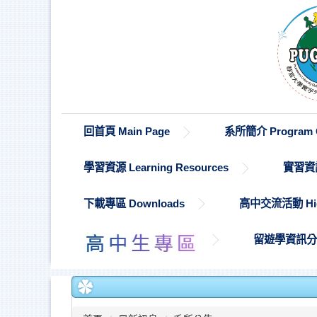
跳
到
主
要
內
容
區
回首頁 Main Page
系所簡介 Program O
學習資源 Learning Resources
實習資訊 
下載專區 Downloads
高中交流活動 High S
留遊學資訊分享 St