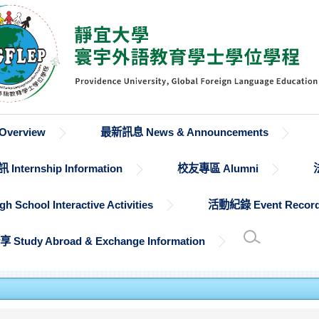
verview
最新訊息 News & Announcements
Internship Information
校友專區 Alumni
chool Interactive Activities
活動紀錄 Event Recor
udy Abroad & Exchange Information