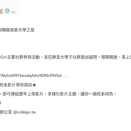
見】帶你開啟探索大學之旅
olleGo!主要社群參與活動，並在靜宜大學子社群提出疑問。限期開放，馬
9RLZWyhsW9YbesdqAdcHDlNcRNSvt......
大學校系影片等你探訪★
頁面，即可連結歷年上架影片，多樣化影片主題，讓你一窺校系特色。
4
畫辦公室 @
collego.tw