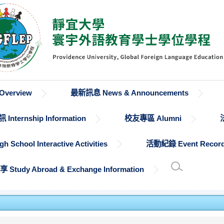
verview
最新訊息 News & Announcements
Internship Information
校友專區 Alumni
chool Interactive Activities
活動紀錄 Event Recor
udy Abroad & Exchange Information