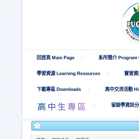
跳
到
主
要
內
容
區
回首頁 Main Page
系所簡介 Program O
學習資源 Learning Resources
實習資訊 
下載專區 Downloads
高中交流活動 High S
留遊學資訊分享 St