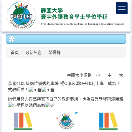
跳
到
主
要
內
容
區
首頁
最新訊息
榮譽榜
字體大小調整
小
中
大
恭喜4108級兩位優秀的學姊-楊O淳及潘O岑順利上岸，成為正
式教師啦！
她們用努力與堅持寫下自己的教育夢想，也為寰外學程再添榮耀
學程以她們為傲