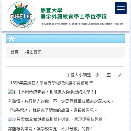
跳
到
主
要
內
容
區
首頁
招生資訊
字體大小調整
小
中
大
115學年度靜宜大學寰外學程特殊選才開跑囉!!!!
【不用傳統考試，也能進入你夢想的大學！】
有熱情、有行動力的你，不一定要靠紙筆成績來定義未來。
「特殊選才」就是為了讓你的故事、專長被看見。
只要你具備與學系相關的才能、表現或獨特經驗，
都能報名申請，讓學校看見「不只分數」的你！