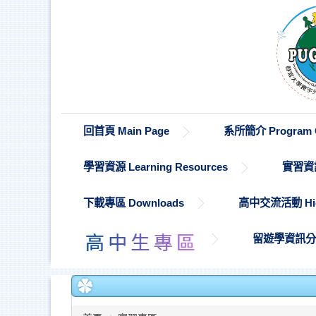
跳
到
主
要
內
容
區
回首頁 Main Page
系所簡介 Program O
學習資源 Learning Resources
實習資訊 
下載專區 Downloads
高中交流活動 High S
留遊學資訊分享 St