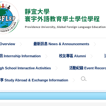
verview
最新訊息 News & Announcements
Internship Information
校友專區 Alumni
chool Interactive Activities
活動紀錄 Event Recor
udy Abroad & Exchange Information