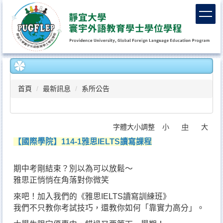
跳
到
主
要
內
容
區
首頁
最新訊息
系所公告
字體大小調整
小
中
大
【國際學院】114-1雅思IELTS讀寫課程
期中考剛結束？別以為可以放鬆～
雅思正悄悄在角落對你微笑
來吧！加入我們的《雅思IELTS讀寫訓練班》
我們不只教你考試技巧，還教你如何「靠實力高分」。