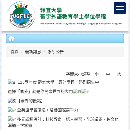
跳
到
主
要
內
容
區
首頁
最新訊息
系所公告
字體大小調整
小
中
大
115學年度 靜宜大學「寰外學程」熱烈招生中！
選擇「寰外」就是你開啟世界的大門
【寰外的優點】
全英語學習環境，培養國際競爭力
多元課程設計：科技教育、語言學習、全球議題、跨文化
溝通一次掌握