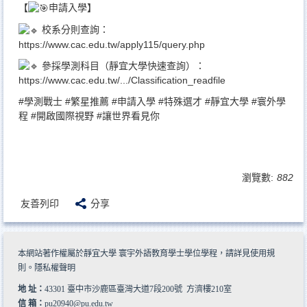
【
申請入學】
校系分則查詢：
https://www.cac.edu.tw/apply115/query.php
參採學測科目（靜宜大學快速查詢）：
https://www.cac.edu.tw/.../Classification_readfile
#學測戰士
#繁星推薦
#申請入學
#特殊選才
#靜宜大學
#寰外學
程
#開啟國際視野
#讓世界看見你
瀏覽數:
882
友善列印
分享
本網站著作權屬於靜宜大學 寰宇外語教育學士學位學程，請詳見
使用規
則
。
隱私權聲明
地 址：
43301 臺中市沙鹿區臺灣大道7段200號 方濟樓210室
信 箱：
pu20940@pu.edu.tw