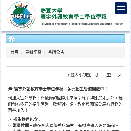
跳
到
主
要
內
容
區
首頁
最新訊息
系所公告
字體大小調整
小
中
大
🎓
寰宇外語教育學士學位學程｜多元招生管道開放中！
想加入寰外學程、開啟你的國際未來嗎？除了特殊選才之外，我
們還有多元的招生管道，歡迎對外語、教育與國際發展有興趣的
同學加入！
📌
招生管道包含：
✨
繁星推薦
－讓在校表現優秀的學生，有機會進入理想學程。