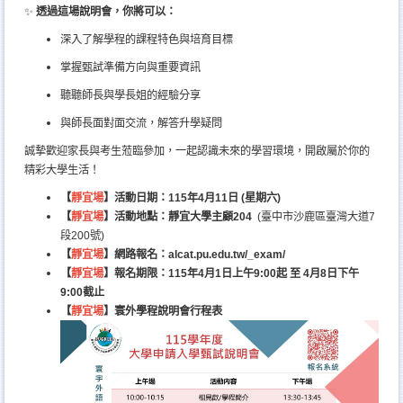
✨
透過這場說明會，你將可以：
深入了解學程的課程特色與培育目標
掌握甄試準備方向與重要資訊
聽聽師長與學長姐的經驗分享
與師長面對面交流，解答升學疑問
誠摯歡迎家長與考生蒞臨參加，一起認識未來的學習環境，開啟屬於你的
精彩大學生活！
【
靜宜場
】活動日期：115年4月11日 (星期六)
【
靜宜場
】活動地點：靜宜大學主顧204
(臺中市沙鹿區臺灣大道7
段200號)
【
靜宜場
】網路報名：alcat.pu.edu.tw/_exam/
【
靜宜場
】報名期限：115年4月1日上午9:00起 至 4月8日下午
9:00截止
【
靜宜場
】寰外學程說明會行程表