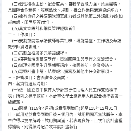
(三)個性積極主動、配合度高、自我學習能力強，負責盡職。
具團隊合作精神、服務熱忱、規劃、獨立作業與溝通協調能力。
(四)擁有良好之英語聽說讀寫能力者或其他第二外語能力者(如
越南語、印尼語等)尤佳。
(五)具文宣設計和網頁管理經驗者佳。
二、工作項目：
(一)規劃並開設華語教師專業社群、增能講座、工作坊及華語
教學師資培訓班。
(二)策劃並推廣多元華語課程。
(三)招募和培訓華語學伴，舉辦國際生與學伴之交流聚會。
(四)辦理外國學生升學輔導講座、校園參訪、企業參訪。
(五)專案計畫申請、結案報告撰寫及其他主任交辦事項。
三、評審項目：書面審查及面試。
四、薪資待遇及聘期：
(一)依「國立臺中教育大學計畫專任助理人員工作支給標準
表」所列之標準敘薪，本計畫依學士級進用人員配合標準表第一
級起薪。
(二)聘期自115年4月初(或實際到職日)起至115年12月31日
止，試用期於實際到職日後三個月內。試用期間若無法勝任，本
單位得以提早解聘。試用期屆滿，若表現良好，且次年度計畫獲
得補助，則得續聘配合次年度計畫執行。