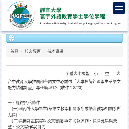
跳
到
主
要
內
容
區
首頁
校友專區
徵才資訊
字體大小調整
小
中
大
台中教育大學推廣部華語文中心誠徵「大專校院外國學生華語文
能力精進計畫」專任助理1名 (收件至3/23)
一、應徵資格條件：
(一)國內外大學畢業(華語文教學相關系所或語言教學相關系所
尤佳)。
(二)具備計畫撰寫以及文書處理(如簡報製作、資料蒐集與彙
整、公文寫作等)能力。