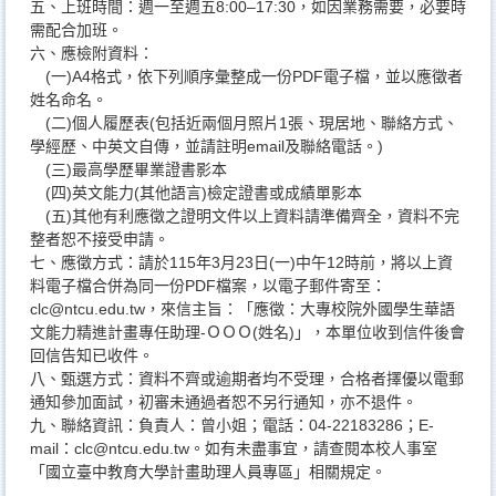
五、上班時間：週一至週五8:00–17:30，如因業務需要，必要時
需配合加班。
六、應檢附資料：
(一)A4格式，依下列順序彙整成一份PDF電子檔，並以應徵者
姓名命名。
(二)個人履歷表(包括近兩個月照片1張、現居地、聯絡方式、
學經歷、中英文自傳，並請註明email及聯絡電話。)
(三)最高學歷畢業證書影本
(四)英文能力(其他語言)檢定證書或成績單影本
(五)其他有利應徵之證明文件以上資料請準備齊全，資料不完
整者恕不接受申請。
七、應徵方式：請於115年3月23日(一)中午12時前，將以上資
料電子檔合併為同一份PDF檔案，以電子郵件寄至：
clc@ntcu.edu.tw，來信主旨：「應徵：大專校院外國學生華語
文能力精進計畫專任助理-ＯＯＯ(姓名)」，本單位收到信件後會
回信告知已收件。
八、甄選方式：資料不齊或逾期者均不受理，合格者擇優以電郵
通知參加面試，初審未通過者恕不另行通知，亦不退件。
九、聯絡資訊：負責人：曾小姐；電話：04-22183286；E-
mail：clc@ntcu.edu.tw。如有未盡事宜，請查閱本校人事室
「國立臺中教育大學計畫助理人員專區」相關規定。