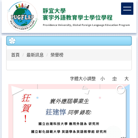
跳
到
主
要
內
容
區
首頁
最新訊息
榮譽榜
字體大小調整
小
中
大