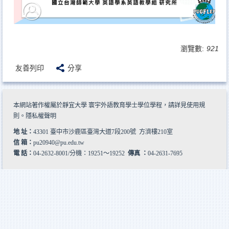
瀏覽數:
921
友善列印
分享
本網站著作權屬於靜宜大學 寰宇外語教育學士學位學程，請詳見
使用規
則
。
隱私權聲明
地 址：
43301 臺中市沙鹿區臺灣大道7段200號 方濟樓210室
信 箱：
pu20940@pu.edu.tw
電 話：
04-2632-8001/分機：19251～19252
傳真 ：
04-2631-7695