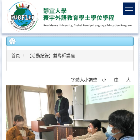
跳
到
主
要
內
容
區
首頁
【活動紀錄】雙導師講座
字體大小調整
小
中
大