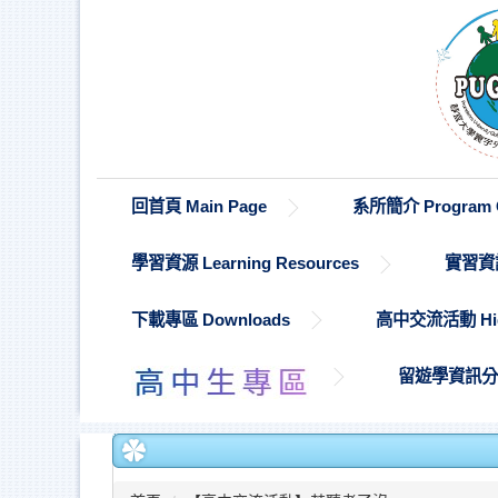
跳
到
主
要
內
容
區
回首頁 Main Page
系所簡介 Program O
學習資源 Learning Resources
實習資訊 
下載專區 Downloads
高中交流活動 High S
留遊學資訊分享 St