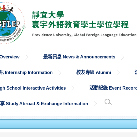
verview
最新訊息 News & Announcements
Internship Information
校友專區 Alumni
chool Interactive Activities
活動紀錄 Event Recor
udy Abroad & Exchange Information