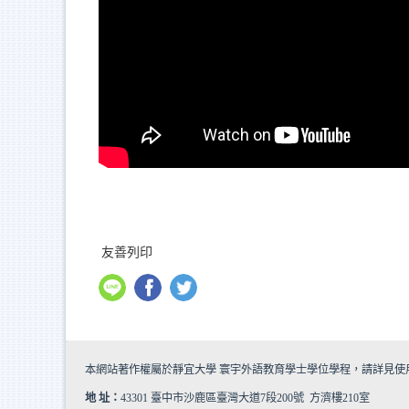
友善列印
本網站著作權屬於靜宜大學 寰宇外語教育學士學位學程，請詳見
使
地 址：
43301 臺中市沙鹿區臺灣大道7段200號 方濟樓210室