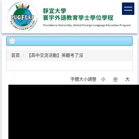
跳
到
主
要
內
容
區
首頁
【高中交流活動】英聽考了沒
字體大小調整
小
中
大