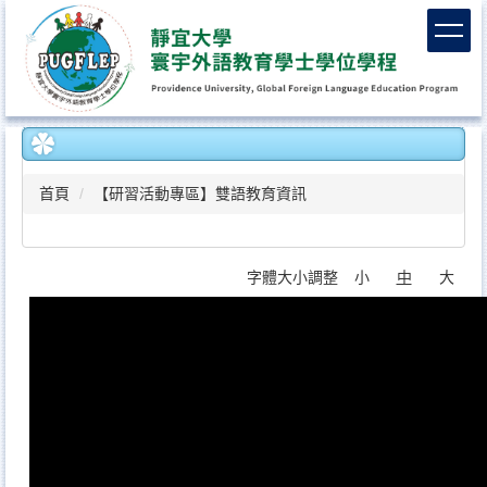
跳
到
主
要
內
容
區
首頁
【研習活動專區】雙語教育資訊
字體大小調整
小
中
大