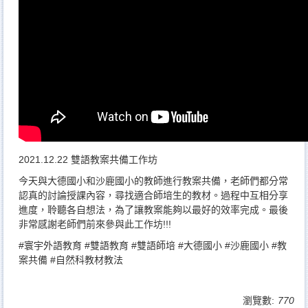
2021.12.22 雙語教案共備工作坊
今天與大德國小和沙鹿國小的教師進行教案共備，老師們都分常
認真的討論授課內容，尋找適合師培生的教材。過程中互相分享
進度，聆聽各自想法，為了讓教案能夠以最好的效率完成。最後
非常感謝老師們前來參與此工作坊!!!
#寰宇外語教育
#雙語教育
#雙語師培
#大德國小
#沙鹿國小
#教
案共備
#自然科教材教法
瀏覽數:
770